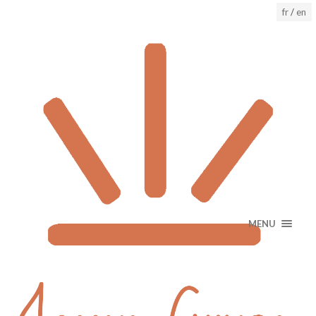
fr
/
en
MENU