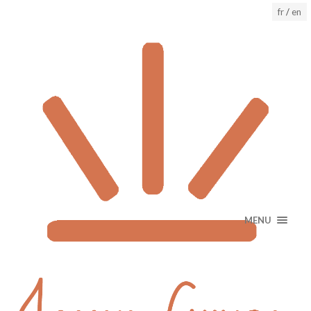
fr
/
en
MENU